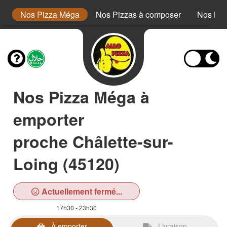
or
Nos Pizza Méga
Nos Pizzas à composer
Nos Bur
Nos Pizza Méga à
emporter
proche Châlette-sur-
Loing (45120)
Actuellement fermé...
17h30 - 23h30
À emporter
Livraison