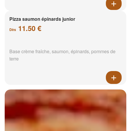
Pizza saumon épinards junior
11.50 €
Dès
Base crème fraîche, saumon, épinards, pommes de
terre