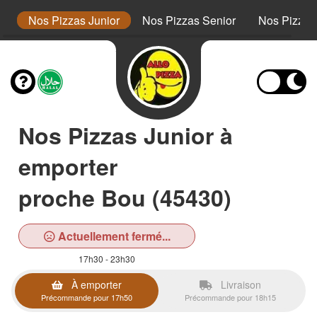
s
Nos Pizzas Junior
Nos Pizzas Senior
Nos Pizza
Nos Pizzas Junior à
emporter
proche Bou (45430)
Actuellement fermé...
17h30 - 23h30
À emporter
Livraison
Précommande pour 17h50
Précommande pour 18h15