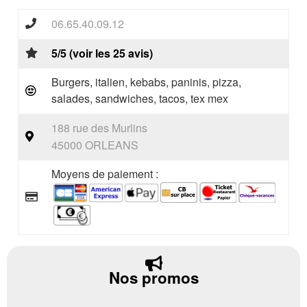
06.65.40.09.12
5/5 (voir les 25 avis)
Burgers, italien, kebabs, paninis, pizza,
salades, sandwiches, tacos, tex mex
188 rue des Murlins
45000 ORLEANS
Moyens de paiement :
Nos promos