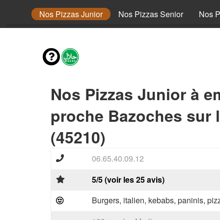
envies
Nos Pizzas Junior
Nos Pizzas Senior
Nos P
Nos Pizzas Junior à e
proche Bazoches sur l
(45210)
06.65.40.09.12
5/5 (voir les 25 avis)
Burgers, italien, kebabs, paninis, pi