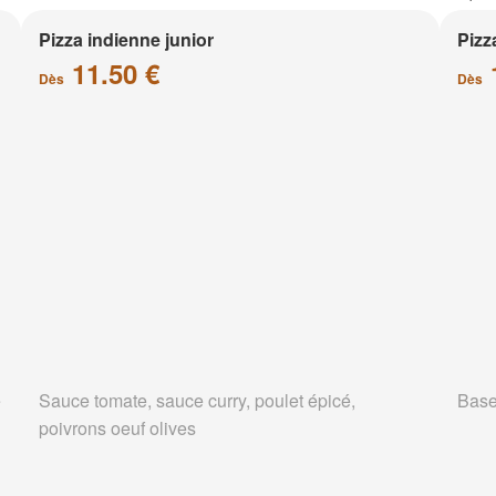
Pizza indienne junior
Pizz
11.50 €
Dès
Dès
e
Sauce tomate, sauce curry, poulet épicé,
Base
poivrons oeuf olives