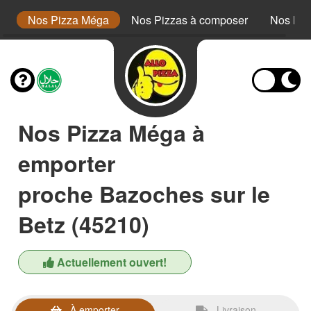
or
Nos Pizza Méga
Nos Pizzas à composer
Nos Bur
Nos Pizza Méga à
emporter
proche Bazoches sur le
Betz (45210)
Actuellement ouvert!
À emporter
Livraison