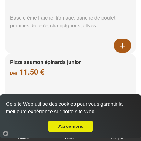
Base crème fraîche, fromage, tranche de poulet,
pommes de terre, champignons, olives
Pizza saumon épinards junior
11.50 €
Dès
Base crème fraîche, saumon, épinards, pommes de
terre
Ce site Web utilise des cookies pour vous garantir la
meilleure expérience sur notre site Web
Livraison sur Saint Jean de Braye
J'ai compris
Accueil
Panier
Compte