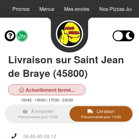
Promos
Menus
Mes envies
Nos Pizzas Junio
Livraison sur Saint Jean
de Braye (45800)
Actuellement fermé...
10h45 - 14h00 | 17h30 - 23h30
À emporter
Livraison
Précommande pour 11h05
Précommande pour 11h30
06.65.40.09.12