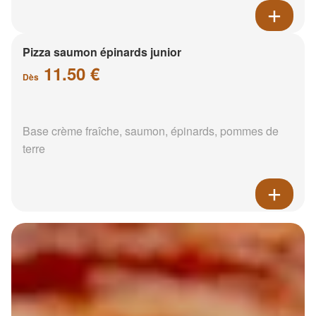
Pizza saumon épinards junior
11.50 €
Dès
Base crème fraîche, saumon, épinards, pommes de
terre