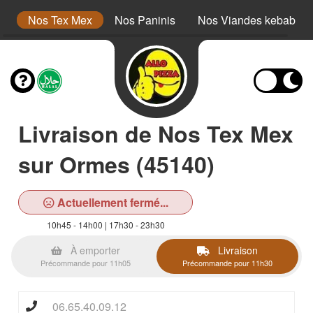
s
Nos Tex Mex
Nos Paninis
Nos Viandes kebab
Livraison de Nos Tex Mex
sur Ormes (45140)
Actuellement fermé...
10h45 - 14h00 | 17h30 - 23h30
À emporter
Livraison
Précommande pour 11h05
Précommande pour 11h30
06.65.40.09.12