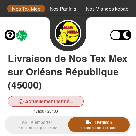
s
Nos Tex Mex
Nos Paninis
Nos Viandes kebab
Livraison de Nos Tex Mex
sur Orléans République
(45000)
Actuellement fermé...
17h30 - 23h30
À emporter
Livraison
Précommande pour 17h50
Précommande pour 18h15