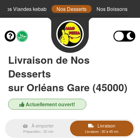
Nos Viandes kebab
Nos Desserts
Nos Boissons
Livraison de Nos
Desserts
sur Orléans Gare (45000)
Actuellement ouvert!
À emporter
Livraison
Préparation : 20 min
Livraison : 30 à 45 mn