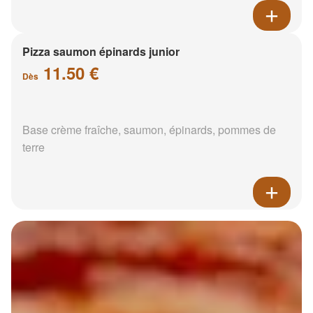
Pizza saumon épinards junior
11.50 €
Dès
Base crème fraîche, saumon, épinards, pommes de
terre