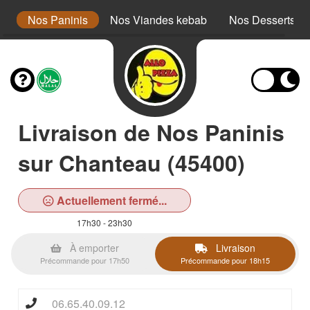
x
Nos Paninis
Nos Viandes kebab
Nos Desserts
Livraison de Nos Paninis
sur Chanteau (45400)
Actuellement fermé...
17h30 - 23h30
À emporter
Livraison
Précommande pour 17h50
Précommande pour 18h15
06.65.40.09.12