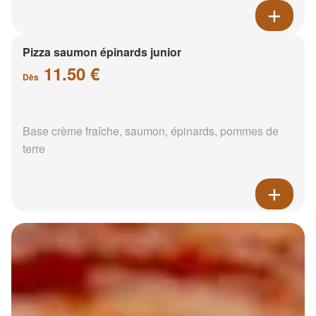
Pizza saumon épinards junior
11.50 €
Dès
Base crème fraîche, saumon, épinards, pommes de
terre