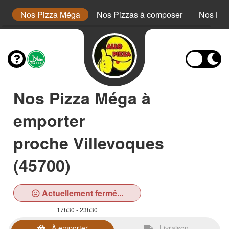
or
Nos Pizza Méga
Nos Pizzas à composer
Nos Bur
Nos Pizza Méga à
emporter
proche Villevoques
(45700)
Actuellement fermé...
17h30 - 23h30
À emporter
Livraison