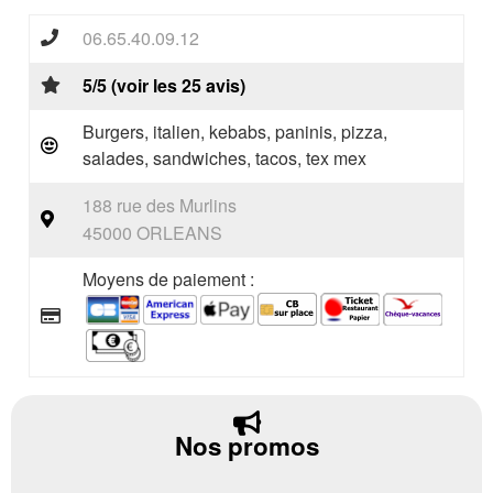
06.65.40.09.12
5/5 (voir les 25 avis)
Burgers, italien, kebabs, paninis, pizza,
salades, sandwiches, tacos, tex mex
188 rue des Murlins
45000 ORLEANS
Moyens de paiement :
Nos promos