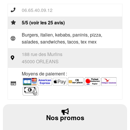
06.65.40.09.12
5/5 (voir les 25 avis)
Burgers, italien, kebabs, paninis, pizza,
salades, sandwiches, tacos, tex mex
188 rue des Murlins
45000 ORLEANS
Moyens de paiement :
Nos promos