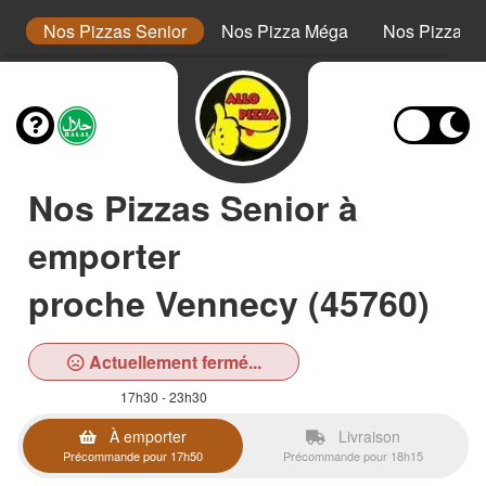
or
Nos Pizzas Senior
Nos Pizza Méga
Nos Pizzas 
Nos Pizzas Senior à
emporter
proche Vennecy (45760)
Actuellement fermé...
17h30 - 23h30
À emporter
Livraison
Précommande pour 17h50
Précommande pour 18h15