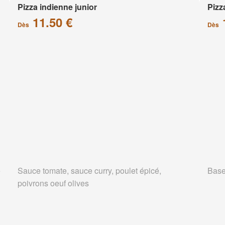
Pizza indienne junior
Pizz
11.50 €
Dès
Dès
e
Sauce tomate, sauce curry, poulet épicé,
Base
poivrons oeuf olives