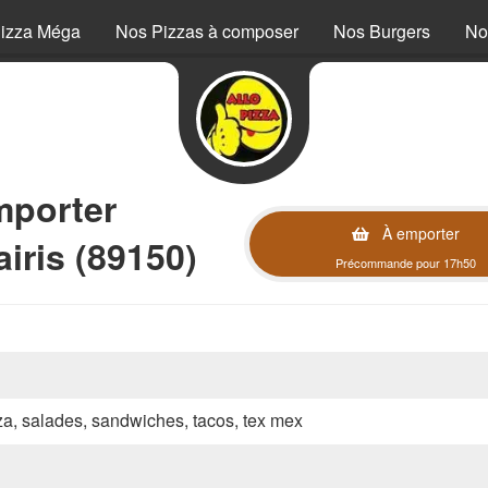
izza Méga
Nos Pizzas à composer
Nos Burgers
No
mporter
À emporter
iris (89150)
Précommande pour 17h50
zza, salades, sandwiches, tacos, tex mex