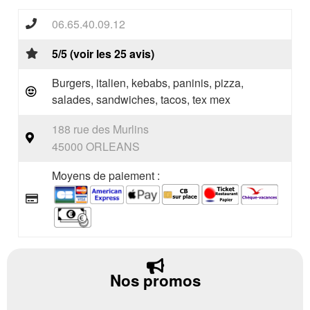
06.65.40.09.12
5/5 (voir les 25 avis)
Burgers, italien, kebabs, paninis, pizza,
salades, sandwiches, tacos, tex mex
188 rue des Murlins
45000 ORLEANS
Moyens de paiement :
Nos promos