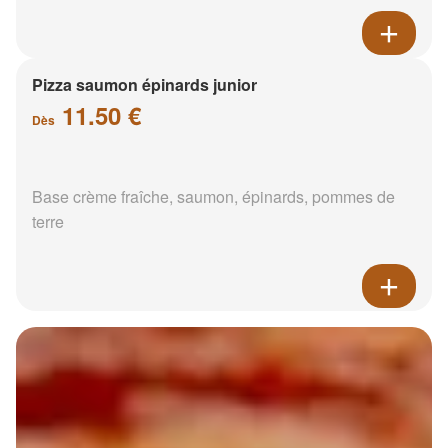
Pizza saumon épinards junior
11.50 €
Dès
Base crème fraîche, saumon, épinards, pommes de
terre