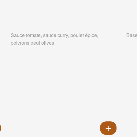
e
Sauce tomate, sauce curry, poulet épicé,
Base
poivrons oeuf olives