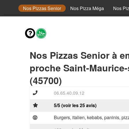
 Junior
Nos Pizzas Senior
Nos Pizza Méga
Nos Pi
Nos Pizzas Senior à e
proche Saint-Maurice-
(45700)
06.65.40.09.12
5/5 (voir les 25 avis)
Burgers, italien, kebabs, paninis, pi