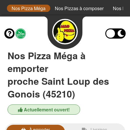
or
Nos Pizza Méga
Nos Pizzas à composer
Nos Bur
Nos Pizza Méga à
emporter
proche Saint Loup des
Gonois (45210)
Actuellement ouvert!
À emporter
Livraison