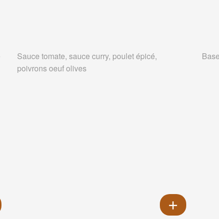
e
Sauce tomate, sauce curry, poulet épicé,
Base
poivrons oeuf olives