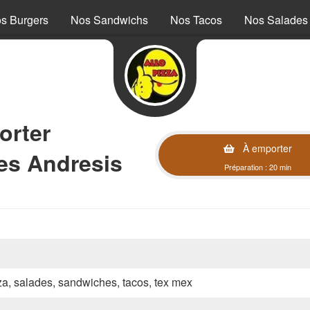
s Burgers
Nos Sandwichs
Nos Tacos
Nos Salades
orter
À emporter
les Andresis
Préparation : 20 min
zza, salades, sandwiches, tacos, tex mex