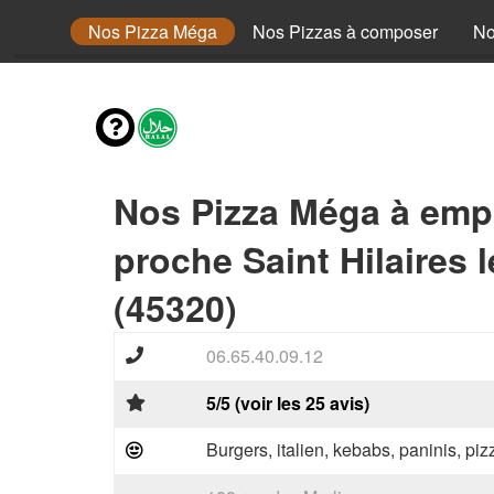
 Senior
Nos Pizza Méga
Nos Pizzas à composer
No
Nos Pizza Méga à emp
proche Saint Hilaires 
(45320)
06.65.40.09.12
5/5 (voir les 25 avis)
Burgers, italien, kebabs, paninis, pi