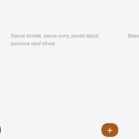
e
Sauce tomate, sauce curry, poulet épicé,
Base
poivrons oeuf olives