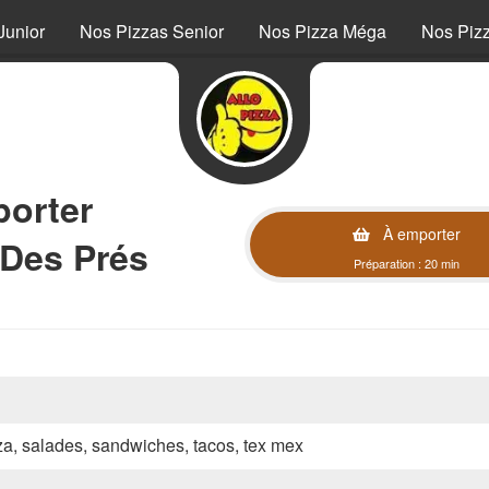
Junior
Nos Pizzas Senior
Nos Pizza Méga
Nos Piz
orter
À emporter
 Des Prés
Préparation : 20 min
zza, salades, sandwiches, tacos, tex mex