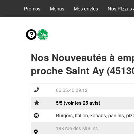
Promos
Menus
Mes envies
Nos Pizzas 
Nos Nouveautés à emp
proche Saint Ay (4513
06.65.40.09.12
5/5 (voir les 25 avis)
Burgers, italien, kebabs, paninis, pi
188 rue des Murlins