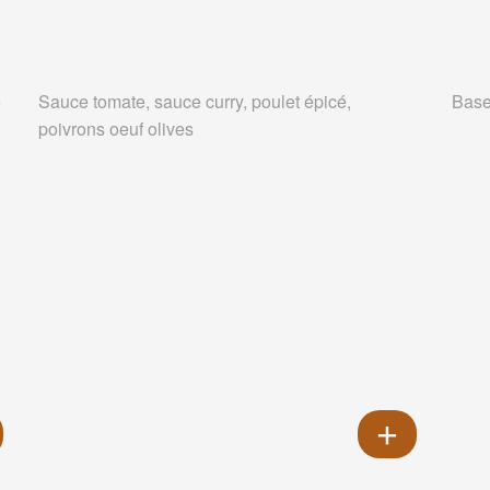
e
Sauce tomate, sauce curry, poulet épicé,
Base
poivrons oeuf olives