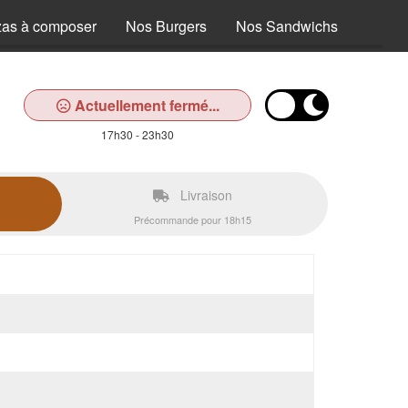
zas à composer
Nos Burgers
Nos Sandwichs
Nos T
Actuellement fermé...
17h30 - 23h30
Livraison
Précommande pour 18h15