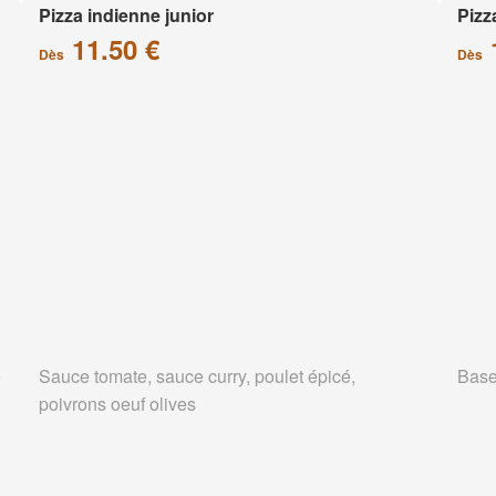
Pizza indienne junior
Pizz
11.50 €
Dès
Dès
e
Sauce tomate, sauce curry, poulet épicé,
Base
poivrons oeuf olives