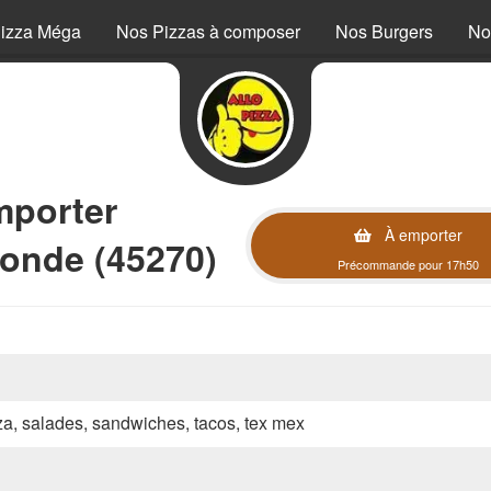
izza Méga
Nos Pizzas à composer
Nos Burgers
No
mporter
À emporter
zonde (45270)
Précommande pour 17h50
zza, salades, sandwiches, tacos, tex mex