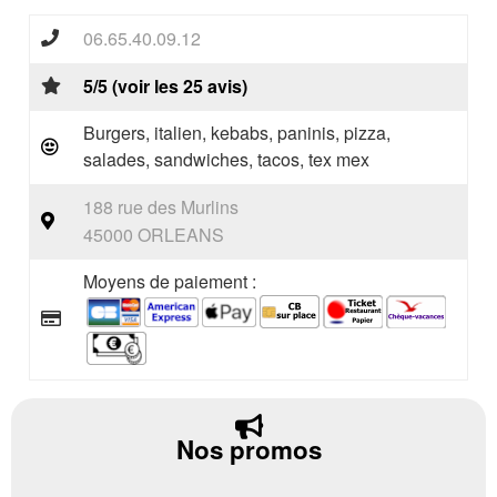
06.65.40.09.12
5/5 (voir les 25 avis)
Burgers, italien, kebabs, paninis, pizza,
salades, sandwiches, tacos, tex mex
188 rue des Murlins
45000 ORLEANS
Moyens de paiement :
Nos promos