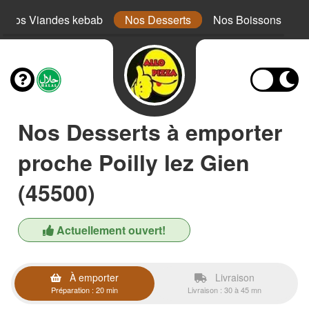
Nos Viandes kebab
Nos Desserts
Nos Boissons
Nos Desserts à emporter
proche Poilly lez Gien
(45500)
Actuellement ouvert!
À emporter
Livraison
Préparation : 20 min
Livraison : 30 à 45 mn