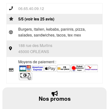
06.65.40.09.12
5/5 (voir les 25 avis)
Burgers, italien, kebabs, paninis, pizza,
salades, sandwiches, tacos, tex mex
188 rue des Murlins
45000 ORLEANS
Moyens de paiement :
Nos promos