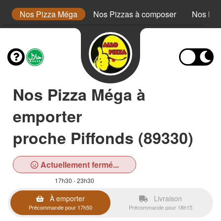
or
Nos Pizza Méga
Nos Pizzas à composer
Nos Bur
Nos Pizza Méga à
emporter
proche Piffonds (89330)
Actuellement fermé...
17h30 - 23h30
À emporter
Livraison
Précommande pour 17h50
Précommande pour 18h15