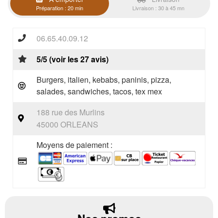
Préparation : 20 min
Livraison : 30 à 45 mn
06.65.40.09.12
5/5 (voir les 27 avis)
Burgers, italien, kebabs, paninis, pizza,
salades, sandwiches, tacos, tex mex
188 rue des Murlins
45000 ORLEANS
Moyens de paiement :