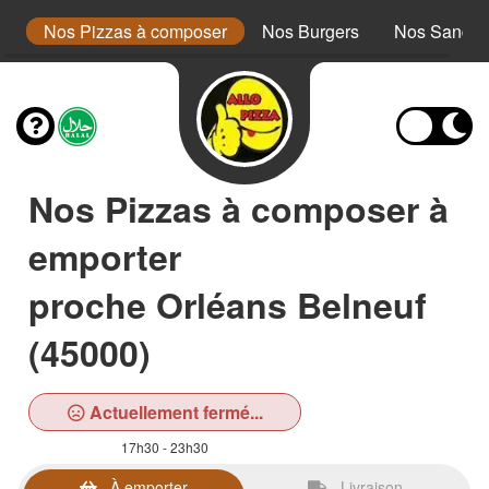
a
Nos Pizzas à composer
Nos Burgers
Nos Sandwi
Nos Pizzas à composer à
emporter
proche Orléans Belneuf
(45000)
Actuellement fermé...
17h30 - 23h30
À emporter
Livraison