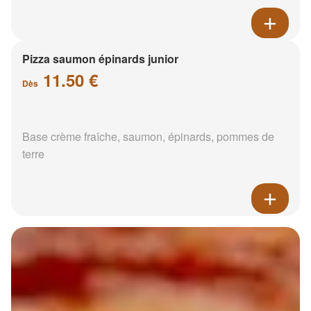
Pizza saumon épinards junior
11.50 €
Dès
Base crème fraîche, saumon, épinards, pommes de
terre