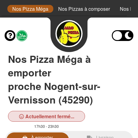
or
Nos Pizza Méga
Nos Pizzas à composer
Nos Bur
Nos Pizza Méga à
emporter
proche Nogent-sur-
Vernisson (45290)
Actuellement fermé...
17h30 - 23h30
À emporter
Livraison