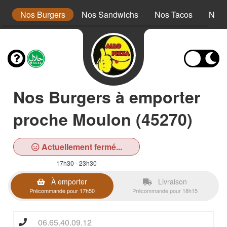
r
Nos Burgers
Nos Sandwichs
Nos Tacos
Nos 
Nos Burgers à emporter
proche Moulon (45270)
Actuellement fermé...
17h30 - 23h30
À emporter
Livraison
Précommande pour 17h50
Précommande pour 18h15
06.65.40.09.12