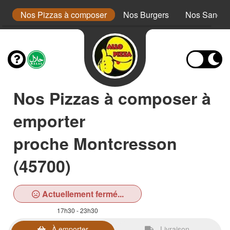
a
Nos Pizzas à composer
Nos Burgers
Nos Sandwi
Nos Pizzas à composer à
emporter
proche Montcresson
(45700)
Actuellement fermé...
17h30 - 23h30
À emporter
Livraison