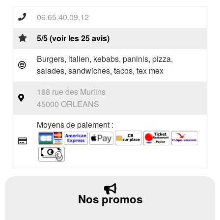
06.65.40.09.12
5/5 (voir les 25 avis)
Burgers, italien, kebabs, paninis, pizza,
salades, sandwiches, tacos, tex mex
188 rue des Murlins
45000 ORLEANS
Moyens de paiement :
Nos promos