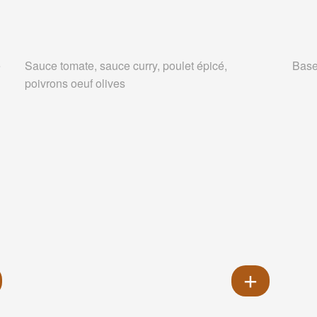
e
Sauce tomate, sauce curry, poulet épicé,
Base
poivrons oeuf olives