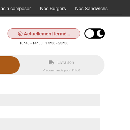
zas à composer
Nos Burgers
Nos Sandwichs
Nos T
Actuellement fermé...
10h45 - 14h00 | 17h30 - 23h30
Livraison
Précommande pour 11h30