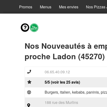
Promos
Menus
Mes envies
Nos Pizzas 
Nos Nouveautés à emp
proche Ladon (45270)
06.65.40.09.12
5/5 (voir les 25 avis)
Burgers, italien, kebabs, paninis, pi
188 rue des Murlins