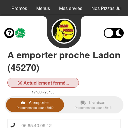
Promos
Menus
Mes envies
Nos Pizzas Junio
A emporter proche Ladon
(45270)
Actuellement fermé...
17h30 - 23h30
À emporter
Livraison
Précommande pour 17h50
Précommande pour 18h15
06.65.40.09.12