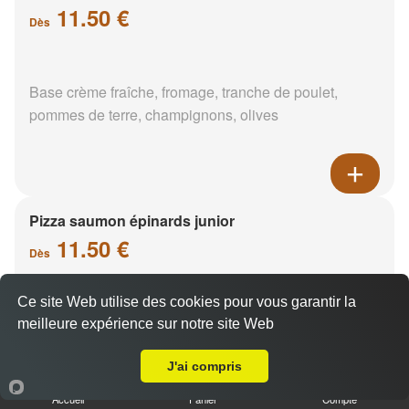
11.50 €
Dès
Base crème fraîche, fromage, tranche de poulet,
pommes de terre, champignons, olives
Pizza saumon épinards junior
11.50 €
Dès
Ce site Web utilise des cookies pour vous garantir la
Base crème fraîche, saumon, épinards, pommes de
meilleure expérience sur notre site Web
A Emporter sur Ladon
terre
J'ai compris
Accueil
Panier
Compte