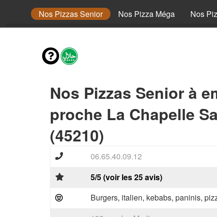
 Junior
Nos Pizzas Senior
Nos Pizza Méga
Nos Pi
Nos Pizzas Senior à e
proche La Chapelle Sa
(45210)
06.65.40.09.12
5/5 (voir les 25 avis)
Burgers, italien, kebabs, paninis, pi