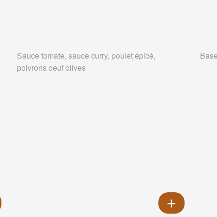
e
Sauce tomate, sauce curry, poulet épicé,
Base
poivrons oeuf olives