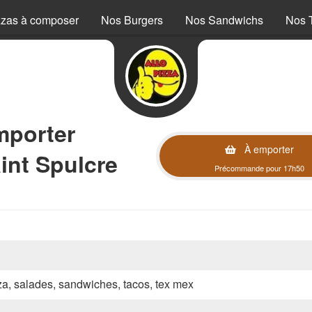
zzas à composer
Nos Burgers
Nos Sandwichs
Nos 
mporter
À emporter
int Spulcre
Précommande pour 17h50
zza, salades, sandwiches, tacos, tex mex