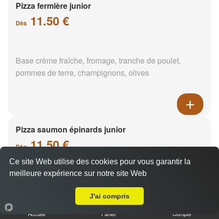
Pizza fermière junior
11.50 €
Dès
Base crème fraîche, fromage, tranche de poulet,
pommes de terre, champignons, olives
Pizza saumon épinards junior
11.50 €
Dès
Ce site Web utilise des cookies pour vous garantir la
meilleure expérience sur notre site Web
A Emporter sur La Cannetière
Base crème fraîche, saumon, épinards, pommes de
terre
J'ai compris
Accueil
Panier
Compte