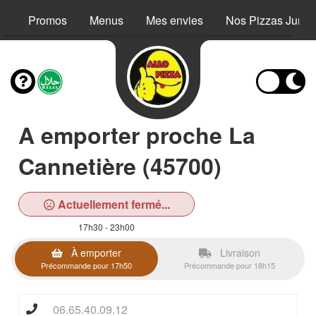
Promos
Menus
Mes envies
Nos Pizzas Junio
A emporter proche La
Cannetière (45700)
Actuellement fermé...
17h30 - 23h00
À emporter
Livraison
Précommande pour 17h50
Précommande pour 18h15
06.65.40.09.12