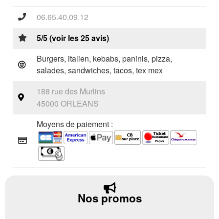
06.65.40.09.12
5/5 (voir les 25 avis)
Burgers, italien, kebabs, paninis, pizza,
salades, sandwiches, tacos, tex mex
188 rue des Murlins
45000 ORLEANS
Moyens de paiement :
Nos promos