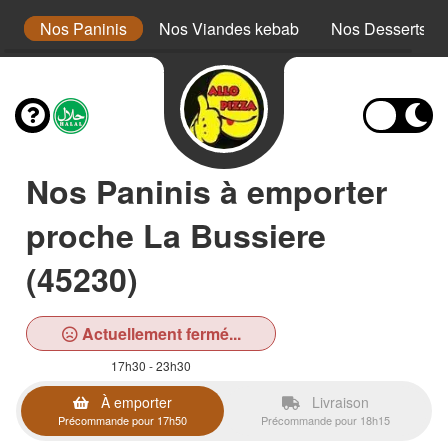
x
Nos Paninis
Nos Viandes kebab
Nos Desserts
Nos Paninis à emporter
proche La Bussiere
(45230)
Actuellement fermé...
17h30 - 23h30
À emporter
Livraison
Précommande pour 17h50
Précommande pour 18h15