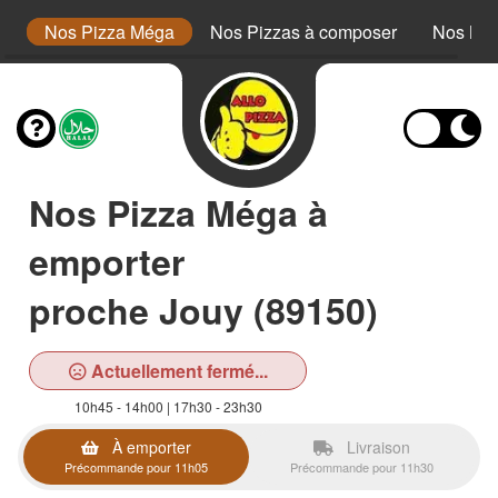
or
Nos Pizza Méga
Nos Pizzas à composer
Nos Bur
Nos Pizza Méga à
emporter
proche Jouy (89150)
Actuellement fermé...
10h45 - 14h00 | 17h30 - 23h30
À emporter
Livraison
Précommande pour 11h05
Précommande pour 11h30