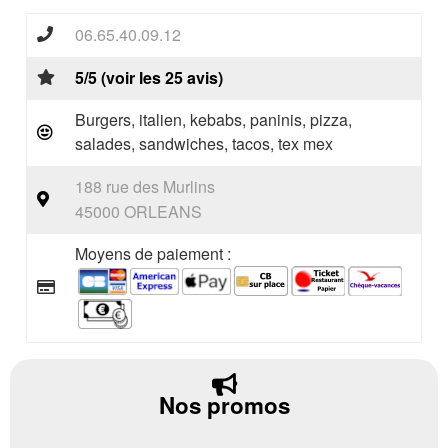
06.65.40.09.12
5/5 (voir les 25 avis)
Burgers, italien, kebabs, paninis, pizza,
salades, sandwiches, tacos, tex mex
188 rue des Murlins
45000 ORLEANS
Moyens de paiement :
Nos promos