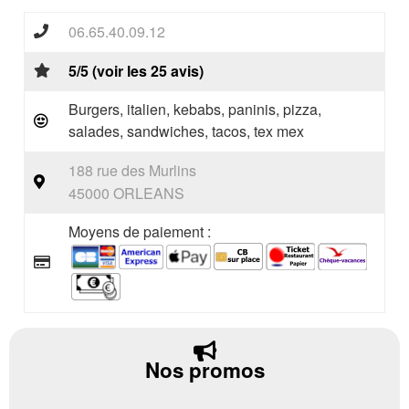
06.65.40.09.12
5/5 (voir les 25 avis)
Burgers, italien, kebabs, paninis, pizza,
salades, sandwiches, tacos, tex mex
188 rue des Murlins
45000 ORLEANS
Moyens de paiement :
Nos promos