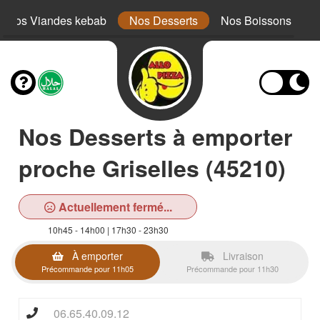
Nos Viandes kebab
Nos Desserts
Nos Boissons
Nos Desserts à emporter
proche Griselles (45210)
Actuellement fermé...
10h45 - 14h00 | 17h30 - 23h30
À emporter
Livraison
Précommande pour 11h05
Précommande pour 11h30
06.65.40.09.12