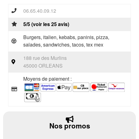
06.65.40.09.12
5/5 (voir les 25 avis)
Burgers, italien, kebabs, paninis, pizza,
salades, sandwiches, tacos, tex mex
188 rue des Murlins
45000 ORLEANS
Moyens de paiement :
Nos promos