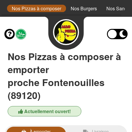
a
Nos Pizzas à composer
Nos Burgers
Nos Sandwi
Nos Pizzas à composer à
emporter
proche Fontenouilles
(89120)
Actuellement ouvert!
À emporter
Livraison