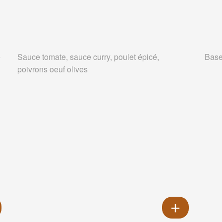
e
Sauce tomate, sauce curry, poulet épicé,
Base
poivrons oeuf olives