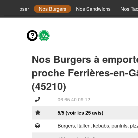
s à composer
Nos Burgers
Nos Sandwichs
Nos Ta
Nos Burgers à emport
proche Ferrières-en-G
(45210)
06.65.40.09.12
5/5 (voir les 25 avis)
Burgers, italien, kebabs, paninis, pi