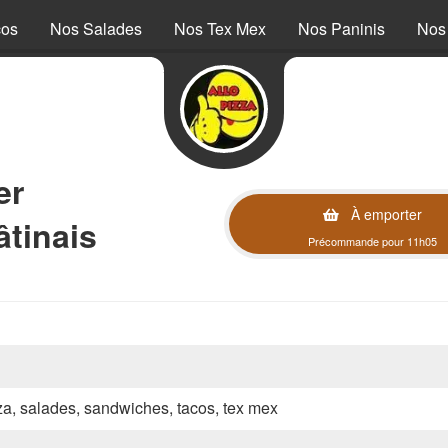
cos
Nos Salades
Nos Tex Mex
Nos Paninis
Nos
er
À emporter
âtinais
Précommande pour 11h05
zza, salades, sandwiches, tacos, tex mex