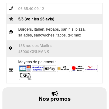
06.65.40.09.12
5/5 (voir les 25 avis)
Burgers, italien, kebabs, paninis, pizza,
salades, sandwiches, tacos, tex mex
188 rue des Murlins
45000 ORLEANS
Moyens de paiement :
Nos promos