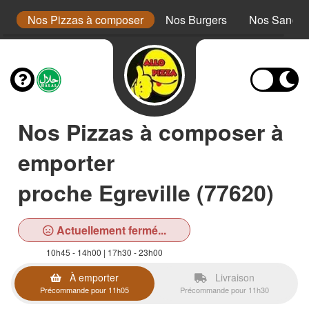
a
Nos Pizzas à composer
Nos Burgers
Nos Sandwi
Nos Pizzas à composer à
emporter
proche Egreville (77620)
Actuellement fermé...
10h45 - 14h00 | 17h30 - 23h00
À emporter
Livraison
Précommande pour 11h05
Précommande pour 11h30