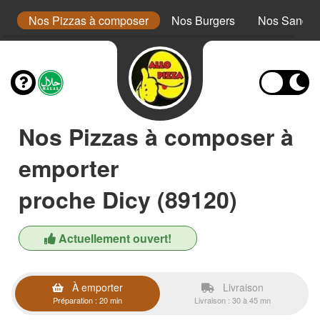
a
Nos Pizzas à composer
Nos Burgers
Nos Sandwi
Nos Pizzas à composer à
emporter
proche Dicy (89120)
Actuellement ouvert!
À emporter
Livraison
Préparation : 20 min
Livraison : 30 à 45 mn