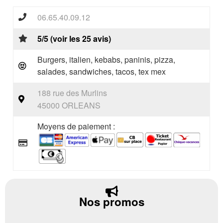
06.65.40.09.12
5/5 (voir les 25 avis)
Burgers, italien, kebabs, paninis, pizza,
salades, sandwiches, tacos, tex mex
188 rue des Murlins
45000 ORLEANS
Moyens de paiement :
Nos promos