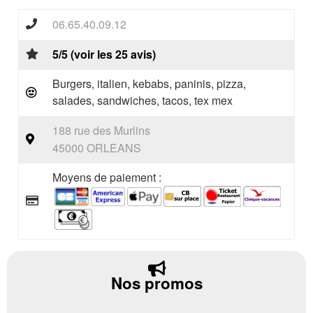
06.65.40.09.12
5/5 (voir les 25 avis)
Burgers, italien, kebabs, paninis, pizza,
salades, sandwiches, tacos, tex mex
188 rue des Murlins
45000 ORLEANS
Moyens de paiement :
Nos promos