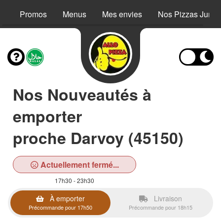
Promos
Menus
Mes envies
Nos Pizzas Junio
Nos Nouveautés à
emporter
proche Darvoy (45150)
Actuellement fermé...
17h30 - 23h30
À emporter
Livraison
Précommande pour 17h50
Précommande pour 18h15