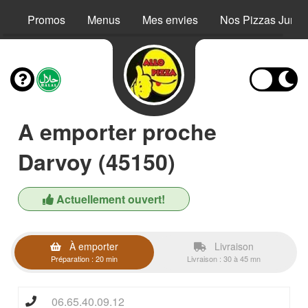
Promos
Menus
Mes envies
Nos Pizzas Junio
A emporter proche
Darvoy (45150)
Actuellement ouvert!
À emporter
Livraison
Préparation : 20 min
Livraison : 30 à 45 mn
06.65.40.09.12