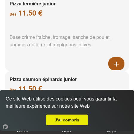
Pizza fermière junior
11.50 €
Dès
Base crème fraîche, fromage, tranche de poulet,
pommes de terre, champignons, olives
Pizza saumon épinards junior
11.50 €
Dès
Ce site Web utilise des cookies pour vous garantir la
meilleure expérience sur notre site Web
A Emporter sur Darvoy
Base crème fraîche, saumon, épinards, pommes de
terre
J'ai compris
Accueil
Panier
Compte