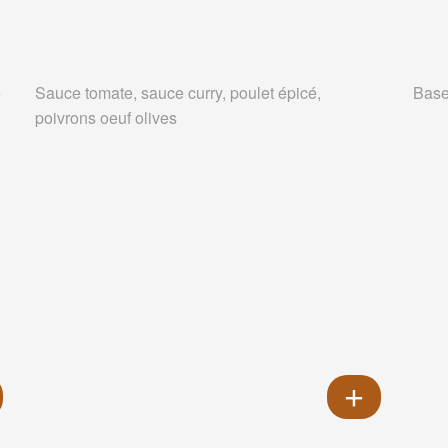
e
Sauce tomate, sauce curry, poulet épicé,
Base
poivrons oeuf olives