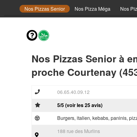
 Junior
Nos Pizzas Senior
Nos Pizza Méga
Nos Pi
Nos Pizzas Senior à e
proche Courtenay (45
06.65.40.09.12
5/5 (voir les 25 avis)
Burgers, italien, kebabs, paninis, pi
188 rue des Murlins