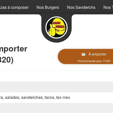
zzas à composer
Nos Burgers
Nos Sandwichs
Nos 
mporter
À emporter
320)
Précommande pour 17h50
zza, salades, sandwiches, tacos, tex mex