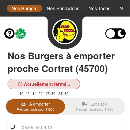
r
Nos Burgers
Nos Sandwichs
Nos Tacos
Nos 
Nos Burgers à emporter
proche Cortrat (45700)
Actuellement fermé...
10h45 - 14h00 | 17h30 - 23h30
À emporter
Livraison
Précommande pour 11h05
Précommande pour 11h30
06.65.40.09.12