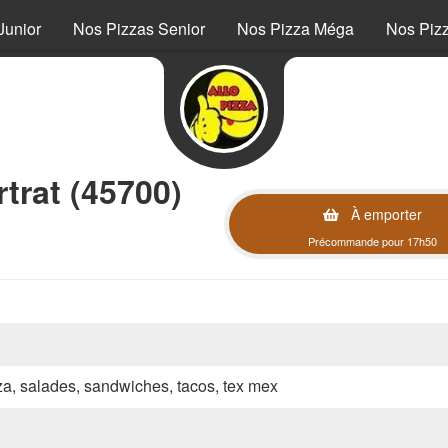
Junior
Nos Pizzas Senior
Nos Pizza Méga
Nos Piz
trat (45700)
À emporter
Précommande pour 17h50
zza, salades, sandwiches, tacos, tex mex