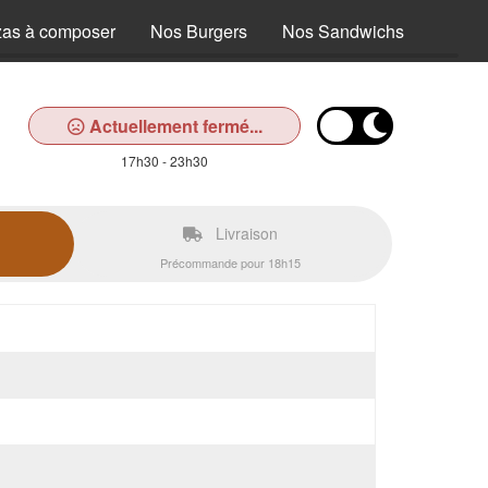
zas à composer
Nos Burgers
Nos Sandwichs
Nos T
Actuellement fermé...
17h30 - 23h30
Livraison
Précommande pour 18h15