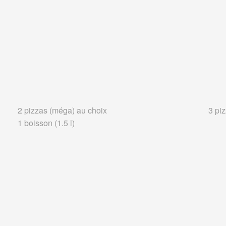
2 pizzas (méga) au choix
3 pi
1 boisson (1.5 l)