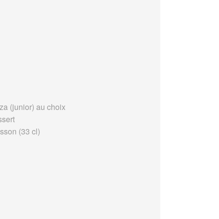
za (junior) au choix
ssert
sson (33 cl)