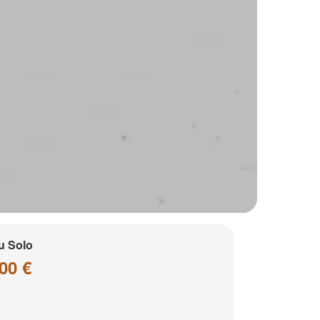
u Solo
00 €