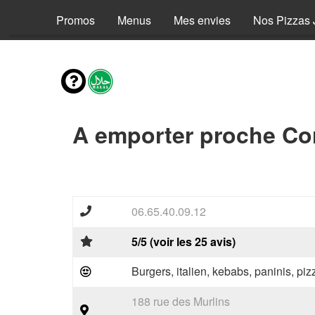
Promos
Menus
Mes envies
Nos Pizzas 
A emporter proche Cor
06.65.40.09.12
5/5 (voir les 25 avis)
Burgers, italien, kebabs, paninis, pi
188 rue des Murlins