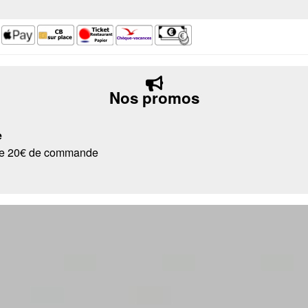
Nos promos
e
r de 20€ de commande