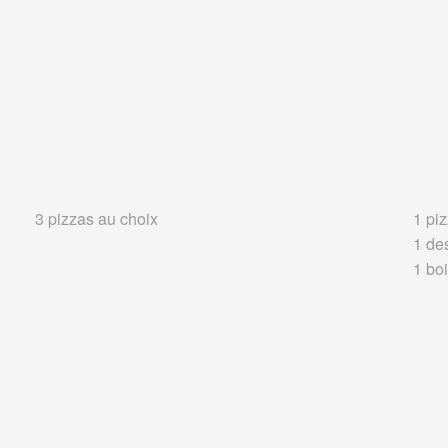
3 pizzas au choix
1 piz
1 de
1 boi