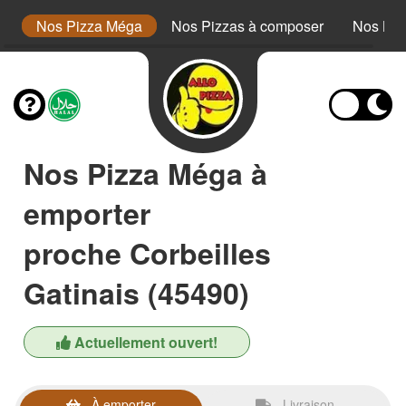
or
Nos Pizza Méga
Nos Pizzas à composer
Nos Bur
Nos Pizza Méga à
emporter
proche Corbeilles
Gatinais (45490)
Actuellement ouvert!
À emporter
Livraison